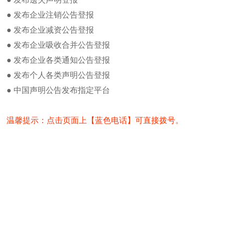
国际商报遗失办理方法及流程
● 发布企业注销公告登报
部分登
国际商报广告部发布广告流程及方法
● 发布企业减资公告登报
国际商报身份证丢失登报方法
● 发布企业吸收合并公告登报
注销公告如何在国际商报发布
浙江公司减资公告广告登报流程及费
● 发布企业各类通知公告登报
用
● 发布个人各类声明公告登报
国际商报公章登报办理流程及方法
● 中国声明公告发布指定平台
办理法人证书登报注意事项
如何办理国际商报拍卖公告登报及办
理
温馨提示：点击页面上【蓝色电话】可直接拨号。
国际商报新闻热线电话
热门点击
国际商报投稿邮箱
税务
国际商报电子版在线阅读
组
国际商报货物进口证明书遗失登报
国际商报记者之家
国际商报编辑部