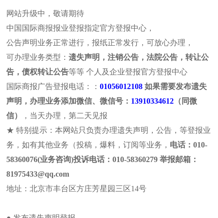
网站升级中，敬请期待
中国国际商报报业登报指定官方登报中心，
公告声明业务正常进行，报纸正常发行，可放心办理，
可办理业务类型：
遗失声明，注销公告，法院公告，转让公
报社介绍
法治日报
浙江法制
遗失声明
注销公
告，债权转让公告
等等 个人及企业登报官方登报中心
河北法制
山东法制
拍卖公告
法院公告
个人公
国际商报广告登报电话：：
01056012108
如果需要发布遗失
国际商报卫生证书登报
国际商报卫生证
声明，办理业务添加微信、微信号：
13910334612
（同微
本页位置:首页>>企业公告>>企业公告
信）
，当天办理，第二天见报
站内搜索
企业公告
★ 特别提示：本网站只负责办理遗失声明，公告，等登报业
务，如有其他业务（投稿，爆料，订阅等业务，
电话：010-
58360076(业务咨询)投诉电话：010-58360279 举报邮箱：
81975433@qq.com
地址：北京市丰台区方庄芳星园三区14号
专业
最新动态
拆迁
文仅供
国际商报法院公告登报流程及费用
● 发布遗失声明登报