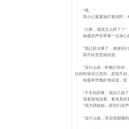
“喂。”
我小心翼翼地打着招呼，奇
“小茜，感觉怎么样了？”
灿盛的声音带着一点放心
“我已经没事了，谢谢你们
我不好意思地回道。
“没什么啦，昨晚打给你，你
目的时候没注意到，是我不好
灿盛有些愧疚地说道，哎，
“不关你的事，我自己病了自
我着急地说着，看来真的要
“我为我姐姐，跟你们说声对
“没什么啦，其实我都懂的，