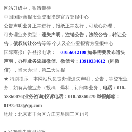
网站升级中，敬请期待
中国国际商报报业登报指定官方登报中心，
公告声明业务正常进行，报纸正常发行，可放心办理，
可办理业务类型：
遗失声明，注销公告，法院公告，转让公
报社介绍
法治日报
浙江法制
遗失声明
注销公
告，债权转让公告
等等 个人及企业登报官方登报中心
河北法制
山东法制
拍卖公告
法院公告
个人公
国际商报广告登报电话：：
01056012108
如果需要发布遗失
声明，办理业务添加微信、微信号：
13910334612
（同微
本页位置:首页>>减资公告>>国际新闻
信）
，当天办理，第二天见报
站内搜索
国际新闻
★ 特别提示：本网站只负责办理遗失声明，公告，等登报业
务，如有其他业务（投稿，爆料，订阅等业务，
电话：010-
厄瓜多尔
58360076(业务咨询)投诉电话：010-58360279 举报邮箱：
81975433@qq.com
地址：北京市丰台区方庄芳星园三区14号
来源：国际商报官网 网址：www.q
最新动态
厄瓜多尔原产地证证书遗失声
国际商报法院公告登报流程及费用
● 发布遗失声明登报