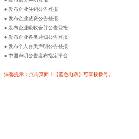
国际商报遗失办理方法及流程
首先致电国际商报广告部电话：01052
● 发布企业注销公告登报
国际商报广告部发布广告流程及方法
填写国际商报遗失登报挂失表
● 发布企业减资公告登报
国际商报身份证丢失登报方法
● 发布企业吸收合并公告登报
出具原产地证书遗失挂失回执
注销公告如何在国际商报发布
浙江公司减资公告广告登报流程及费
● 发布企业各类通知公告登报
3个工作日见报，见报后寄报
用
● 发布个人各类声明公告登报
国际商报公章登报办理流程及方法
● 中国声明公告发布指定平台
办理法人证书登报注意事项
如何办理国际商报拍卖公告登报及办
理
温馨提示：点击页面上【蓝色电话】可直接拨号。
国际商报新闻热线电话
热门点击
国际商报投稿邮箱
国际商报电子版在线阅读
国际商报货物进口证明书遗失登报
就在美国官员恐吓，若厄瓜多
国际商报记者之家
方周四率先宣布，单方面放弃
国际商报编辑部
接受任何人的恐吓。