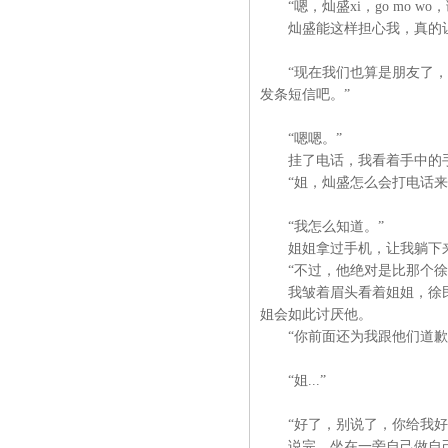
“嗯，灿盛xi，go mo wo
灿盛能这样担心我，真的让
“现在我们也算是朋友了，关
发条短信吧。”
“嗯嗯。”
挂了电话，我看着手中的手
“姐，灿盛怎么会打电话来
“我怎么知道。”
姐姐拿过手机，让我躺下
“不过，他绝对是比那个徐
我皱着眉头看着姐姐，徐民
姐会如此讨厌他。
“你前面还为我跟他们道歉，
“姐...”
“好了，别说了，你给我好
说完，坐在一旁自己做自己