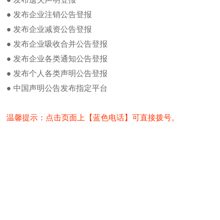
国际商报遗失办理方法及流程
告、等各类公告，个人身份证
● 发布企业注销公告登报
国际商报广告部发布广告流程及方法
国际商报是由浙江日报报业集团
● 发布企业减资公告登报
行量最大、广告收入最高、社
国际商报身份证丢失登报方法
“为读者服务，与读者俱进”
● 发布企业吸收合并公告登报
注销公告如何在国际商报发布
中，强调以人为本，为百姓服
浙江公司减资公告广告登报流程及费
● 发布企业各类通知公告登报
伍与品牌之间的关系。 连续多年
用
● 发布个人各类声明公告登报
近年来，国际商报主动适应传
国际商报公章登报办理流程及方法
建全新影响力这一目标，实施
● 中国声明公告发布指定平台
办理法人证书登报注意事项
产、智能化大数据应用的智能传
如何办理国际商报拍卖公告登报及办
传媒业态新格局
理
温馨提示：点击页面上【蓝色电话】可直接拨号。
特色
国际商报新闻热线电话
强调新闻性——以最快的速度
注重贴近性——贴近社会，贴
热门点击
重视参与性——积极组织，参
国际商报投稿邮箱
突出服务性——利用资源优势
国际商报电子版在线阅读
追求文化性——讲究文化品位
国际商报货物进口证明书遗失登报
发行范围
浙江全省。
国际商报记者之家
发行量
国际商报编辑部
国际商报在全国报界，实行全