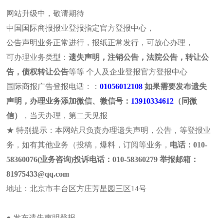
网站升级中，敬请期待
中国国际商报报业登报指定官方登报中心，
公告声明业务正常进行，报纸正常发行，可放心办理，
可办理业务类型：
遗失声明，注销公告，法院公告，转让公
报社介绍
法治日报
浙江法制
遗失声明
注销公
告，债权转让公告
等等 个人及企业登报官方登报中心
河北法制
山东法制
拍卖公告
法院公告
个人公
国际商报广告登报电话：：
01056012108
如果需要发布遗失
声明，办理业务添加微信、微信号：
13910334612
（同微
本页位置:首页>>报社介绍>>遗失声明
信）
，当天办理，第二天见报
站内搜索
遗失声明
★ 特别提示：本网站只负责办理遗失声明，公告，等登报业
务，如有其他业务（投稿，爆料，订阅等业务，
电话：010-
58360076(业务咨询)投诉电话：010-58360279 举报邮箱：
81975433@qq.com
浙江日报报业集团主办的浙江
地址：北京市丰台区方庄芳星园三区14号
国际商报广告部电话：
400837
最新动态
办理各种挂失声明，遗失声明
国际商报法院公告登报流程及费用
产地证书 检疫证书 商检证书
● 发布遗失声明登报